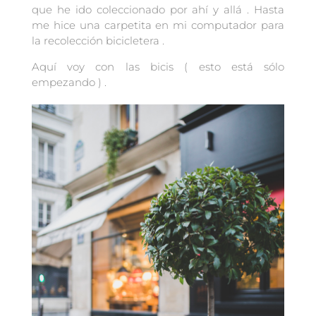
que he ido coleccionado por ahí y allá . Hasta
me hice una carpetita en mi computador para
la recolección bicicletera .
Aquí voy con las bicis ( esto está sólo
empezando ) .