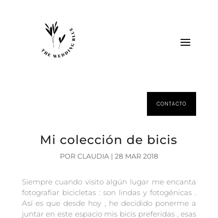
CONTACTO
Mi colección de bicis
POR
CLAUDIA
|
28 MAR 2018
Siempre cuando visito algún lugar me encanta
fotografiar bicicletas : son lindas y fotogénicas .
Así es que desde hoy , he decidido ponerme a
juntar en este espacio mis bicis preferidas , esas