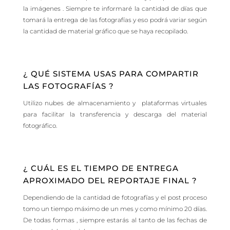
la imágenes . Siempre te informaré la cantidad de días que
tomará la entrega de las fotografías y eso podrá variar según
la cantidad de material gráfico que se haya recopilado.
¿ QUÉ SISTEMA USAS PARA COMPARTIR
LAS FOTOGRAFÍAS ?
Utilizo nubes de almacenamiento y plataformas virtuales
para facilitar la transferencia y descarga del material
fotográfico.
¿ CUÁL ES EL TIEMPO DE ENTREGA
APROXIMADO DEL REPORTAJE FINAL ?
Dependiendo de la cantidad de fotografías y el post proceso
tomo un tiempo máximo de un mes y como mínimo 20 días.
De todas formas , siempre estarás al tanto de las fechas de