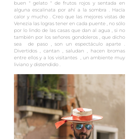
buen " gelato " de frutos rojos y sentada en
alguna escalinata por ahí a la sombra . Hacía
calor y mucho . Creo que las mejores vistas de
Venezia las logras tener en cada puente , no sólo
por lo lindo de las casas que dan al agua , si no
también por los señores gondoleros , que dicho
sea de paso , son un espectáculo aparte .
Divertidos , cantan , saludan , hacen bromas
entre ellos y a los visitantes , un ambiente muy
liviano y distendido .