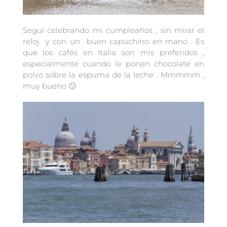
Seguí celebrando mi cumpleaños , sin mirar el
reloj y con un buen capuchino en mano . Es
que los cafés en Italia son mis preferidos ,
especialmente cuando le ponen chocolate en
polvo sobre la espuma de la leche . Mmmmm ,
muy bueno 🙂