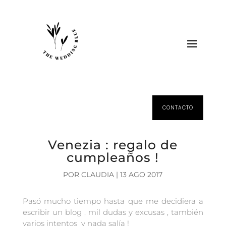
CONTACTO
Venezia : regalo de
cumpleaños !
POR
CLAUDIA
|
13 AGO 2017
Pasó mucho tiempo hasta que me decidiera a
escribir un blog , mil dudas y excusas , también
varios intentos y nada salía !