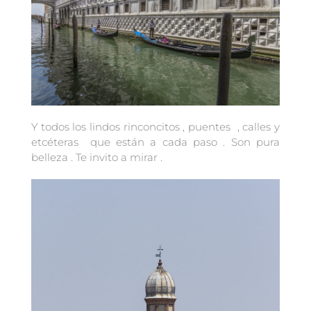
Y todos los lindos rinconcitos , puentes , calles y
etcéteras que están a cada paso . Son pura
belleza . Te invito a mirar .