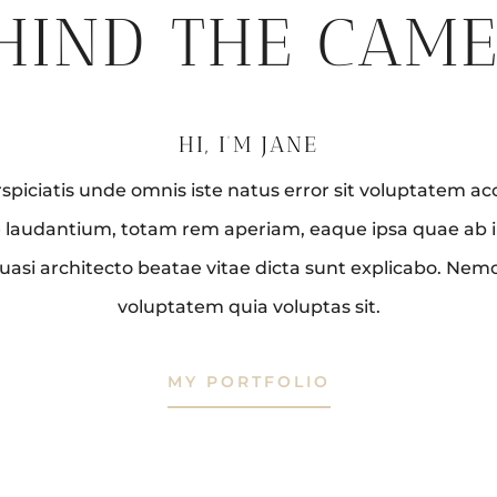
HIND THE CAM
HI, I’M JANE
spiciatis unde omnis iste natus error sit voluptatem 
laudantium, totam rem aperiam, eaque ipsa quae ab il
 quasi architecto beatae vitae dicta sunt explicabo. Ne
voluptatem quia voluptas sit.
MY PORTFOLIO