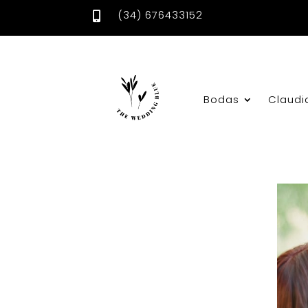
(34) 676433152

Bodas
Claudi