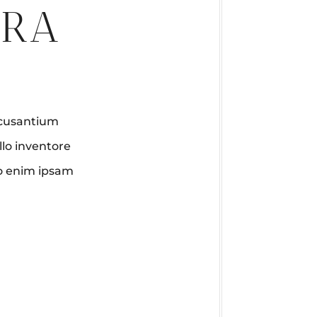
ERA
accusantium
lo inventore
mo enim ipsam