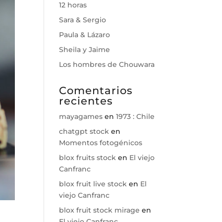
12 horas
Sara & Sergio
Paula & Lázaro
Sheila y Jaime
Los hombres de Chouwara
Comentarios
recientes
mayagames
en
1973 : Chile
chatgpt stock
en
Momentos fotogénicos
blox fruits stock
en
El viejo
Canfranc
blox fruit live stock
en
El
viejo Canfranc
blox fruit stock mirage
en
El viejo Canfranc