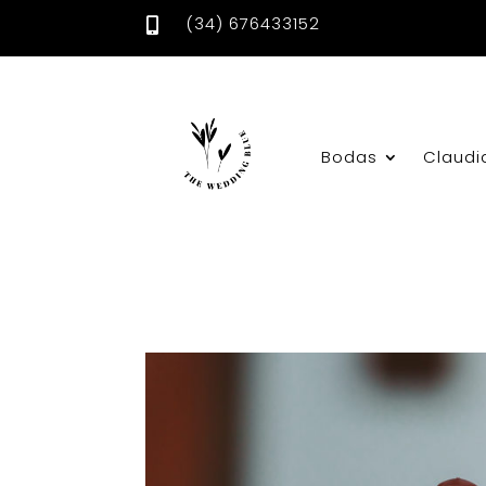
(34) 676433152

Bodas
Claudi