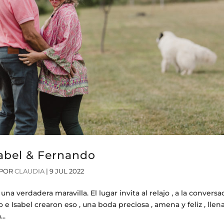
abel & Fernando
POR
CLAUDIA
|
9 JUL 2022
na verdadera maravilla. El lugar invita al relajo , a la conversa
do e Isabel crearon eso , una boda preciosa , amena y feliz , llen
..