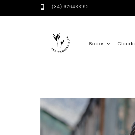
(34) 676433152

Bodas
Claudi