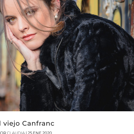
l viejo Canfranc
POR
CLAUDIA
|
25 ENE 2020