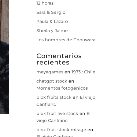
12 horas
Sara & Sergio
Paula & Lázaro
Sheila y Jaime
Los hombres de Chouwara
Comentarios
recientes
mayagames
en
1973 : Chile
chatgpt stock
en
Momentos fotogénicos
blox fruits stock
en
El viejo
Canfranc
blox fruit live stock
en
El
viejo Canfranc
blox fruit stock mirage
en
El viejo Canfranc