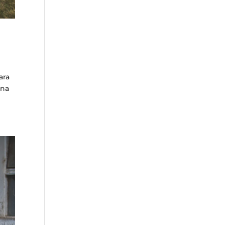
ara
una